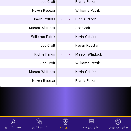
Joe Croft
-
-
Richie Parkin
Neven Resetar
-
-
Williams Patrik
Kevin Cottiss
-
-
Richie Parkin
Mason Whitlock
-
-
Joe Croft
Williams Patrik
-
-
Kevin Cottiss
Joe Croft
-
-
Neven Resetar
Richie Parkin
-
-
Mason Whitlock
Joe Croft
-
-
Williams Patrik
Mason Whitlock
-
-
Kevin Cottiss
Neven Resetar
-
-
Richie Parkin
پیش بینی ورزشی
پیش بینی زنده
نتایج زنده
کازینو آنلاین
حساب کاربری