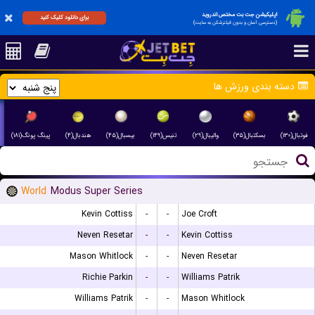
اپلیکیشن جت بت مختص اندروید
برای دانلود کلیک کنید
(دسترسی آسان و بدون فیلترشکن به سایت)
دسته بندی ورزش ها
فوتبال(۱۳۰)
بسکتبال(۳۵)
والیبال(۲۹)
تنیس(۱۴۹)
بیسبال(۴۵)
هندبال(۴)
پینگ پونگ(۱۸۱)
World
Modus Super Series
Kevin Cottiss
-
-
Joe Croft
Neven Resetar
-
-
Kevin Cottiss
Mason Whitlock
-
-
Neven Resetar
Richie Parkin
-
-
Williams Patrik
Williams Patrik
-
-
Mason Whitlock