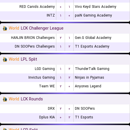
RED Canids Academy
۰
۱
Vivo Keyd Stars Academy
INTZ
۱
۰
paiN Gaming Academy
World
LCK Challenger League
HANJIN BRION Challengers
۲
۱
Gen.G Global Academy
DN SOOPers Challengers
۱
۲
T1 Esports Academy
World
LPL Split
LGD Gaming
۱
۲
ThunderTalk Gaming
Invictus Gaming
۱
۲
Ninjas in Pyjamas
Team WE
۲
۰
Anyones Legend
World
LCK Rounds
DRX
۲
۰
DN SOOPers
Dplus KIA
۰
۲
T1 Esports