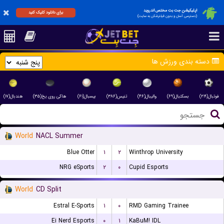
اپلیکیشن جت بت مختص اندروید
برای دانلود کلیک کنید
(دسترسی آسان و بدون فیلترشکن به سایت)
دسته بندی ورزش ها
فوتبال(۲۱۹)
بسکتبال(۶۹)
والیبال(۴۶)
تنیس(۳۸۶)
بیسبال(۶۱)
هاکی روی یخ(۳۵)
هندبال(۱۷)
World
NACL Summer
Blue Otter
۱
۲
Winthrop University
NRG eSports
۲
۰
Cupid Esports
World
CD Split
Estral E-Sports
۱
۰
RMD Gaming Trainee
Ei Nerd Esports
۰
۱
KaBuM! IDL