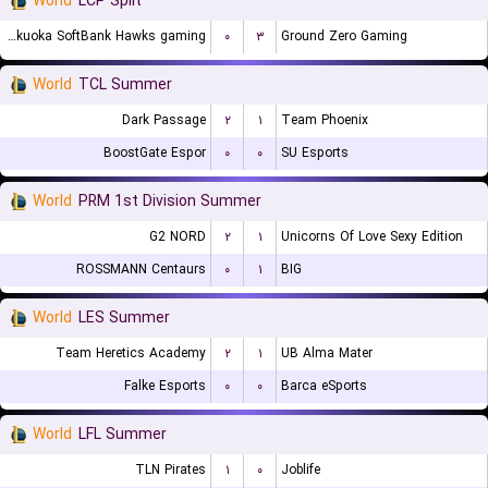
World
LCP Split
Fukuoka SoftBank Hawks gaming
۰
۳
Ground Zero Gaming
World
TCL Summer
Dark Passage
۲
۱
Team Phoenix
BoostGate Espor
۰
۰
SU Esports
World
PRM 1st Division Summer
G2 NORD
۲
۱
Unicorns Of Love Sexy Edition
ROSSMANN Centaurs
۰
۱
BIG
World
LES Summer
Team Heretics Academy
۲
۱
UB Alma Mater
Falke Esports
۰
۰
Barca eSports
World
LFL Summer
TLN Pirates
۱
۰
Joblife