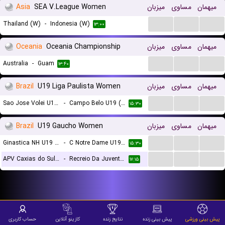
میهمان
مساوی
میزبان
SEA V.League Women
Asia
...
...
...
Thailand (W)
-
Indonesia (W)
۱۳:۰۰
میهمان
مساوی
میزبان
Oceania Championship
Oceania
...
...
...
Australia
-
Guam
۱۳:۴۰
میهمان
مساوی
میزبان
U19 Liga Paulista Women
Brazil
...
...
...
Sao Jose Volei U19 (W)
-
Campo Belo U19 (W)
۱۵:۳۰
میهمان
مساوی
میزبان
U19 Gaucho Women
Brazil
...
...
...
Ginastica NH U19 (W)
-
C Notre Dame U19 (W)
۱۵:۳۰
...
...
...
APV Caxias do Sul RS U19 (W)
-
Recreio Da Juventude U19 (W)
۱۷:۱۵
پیش بینی ورزشی
پیش بینی زنده
نتایج زنده
کازینو آنلاین
حساب کاربری