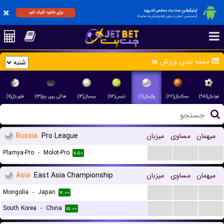
اپلیکیشن جت بت مختص اندروید
برای دانلود کلیک کنید
(دسترسی آسان و بدون فیلترشکن به سایت)
دسته بندی ورزش ها
فوتبال(۹۵۱)
بسکتبال(۶۶)
والیبال(۸)
تنیس(۱۱۶)
بیسبال(۱۴)
هاکی روی یخ(۱۳)
فلوربال(۱۱)
میهمان
مساوی
میزبان
Pro League
Russia
...
...
...
Plamya-Pro
-
Molot-Pro
۱۱:۵۰
میهمان
مساوی
میزبان
East Asia Championship
Asia
...
...
...
Mongolia
-
Japan
۱۲:۰۰
...
...
...
South Korea
-
China
۱۵:۰۰