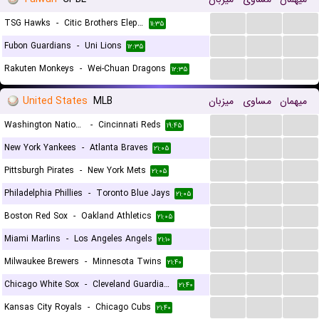
...
...
...
TSG Hawks
-
Citic Brothers Elephants
۱۱:۳۵
...
...
...
Fubon Guardians
-
Uni Lions
۱۲:۳۵
...
...
...
Rakuten Monkeys
-
Wei-Chuan Dragons
۱۲:۳۵
United States
MLB
میزبان
مساوی
میهمان
...
...
...
Washington Nationals
-
Cincinnati Reds
۱۹:۴۵
...
...
...
New York Yankees
-
Atlanta Braves
۲۱:۰۵
...
...
...
Pittsburgh Pirates
-
New York Mets
۲۱:۰۵
...
...
...
Philadelphia Phillies
-
Toronto Blue Jays
۲۱:۰۵
...
...
...
Boston Red Sox
-
Oakland Athletics
۲۱:۰۵
...
...
...
Miami Marlins
-
Los Angeles Angels
۲۱:۱۰
...
...
...
Milwaukee Brewers
-
Minnesota Twins
۲۱:۴۰
...
...
...
Chicago White Sox
-
Cleveland Guardians
۲۱:۴۰
...
...
...
Kansas City Royals
-
Chicago Cubs
۲۱:۴۰