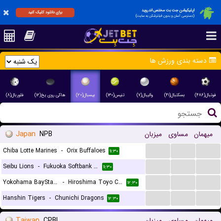
اپلیکیشن جت بت مختص اندروید
برای دانلود کلیک کنید
(دسترسی آسان و بدون فیلترشکن به سایت)
دسته بندی ورزش ها
فوتبال(۴۸۶)
بسکتبال(۴۱)
والیبال(۷)
تنیس(۱۳۰)
بیسبال(۲۰)
هاکی روی یخ(۱۲)
فلوربال(۸)
Japan
NPB
میزبان
مساوی
میهمان
...
...
...
Chiba Lotte Marines
-
Orix Buffaloes
۱۱:۳۰
...
...
...
Seibu Lions
-
Fukuoka Softbank Hawks
۱۱:۳۰
...
...
...
Yokohama BayStars
-
Hiroshima Toyo Carp
۱۲:۳۰
...
...
...
Hanshin Tigers
-
Chunichi Dragons
۱۲:۳۰
Taiwan
CPBL
میزبان
مساوی
میهمان