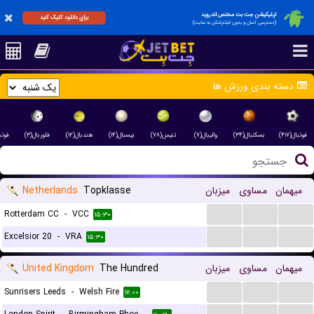
اپلیکیشن جت بت مختص اندروید
برای دانلود کلیک کنید
(دسترسی آسان و بدون فیلترشکن به سایت)
دسته بندی ورزش ها
فوتبال(۴۱۷)
بسکتبال(۳۴)
والیبال(۷)
تنیس(۷۸)
بیسبال(۱۴)
هندبال(۱۲)
فلوربال(۳)
فوت)
Netherlands
Topklasse
میزبان
مساوی
میهمان
...
...
...
Rotterdam CC
-
VCC
۱۵:۳۰
...
...
...
Excelsior 20
-
VRA
۱۵:۳۰
United Kingdom
The Hundred
میزبان
مساوی
میهمان
...
...
...
Sunrisers Leeds
-
Welsh Fire
۱۷:۰۰
...
...
...